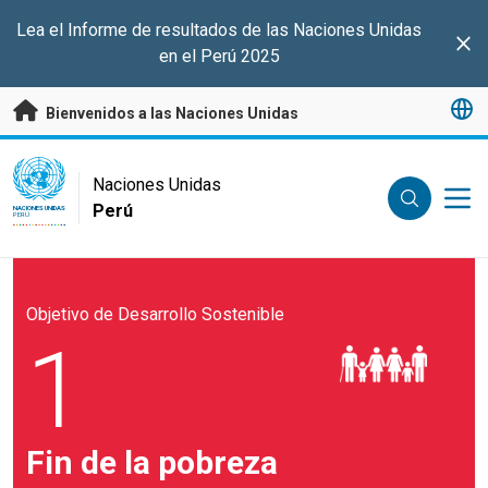
Saltar a contenido principal
Lea el Informe de resultados de las Naciones Unidas
Clo
en el Perú 2025
Bienvenidos a las Naciones Unidas
UN Logo
Naciones Unidas
Perú
NACIONES UNIDAS
PERÚ
Objetivo de Desarrollo Sostenible
1
Fin de la pobreza