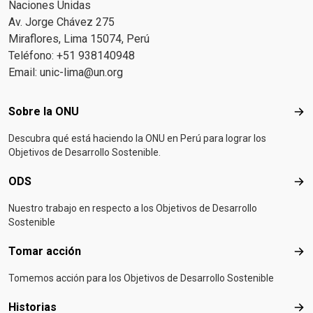
Naciones Unidas
Av. Jorge Chávez 275
Miraflores, Lima 15074, Perú
Teléfono: +51 938140948
Email:
unic-lima@un.org
Footer menu
Sobre la ONU
Sob
Descubra qué está haciendo la ONU en Perú para lograr los
Objetivos de Desarrollo Sostenible.
ODS
OD
Nuestro trabajo en respecto a los Objetivos de Desarrollo
Sostenible
Tomar acción
Tom
Tomemos acción para los Objetivos de Desarrollo Sostenible
Historias
Hist