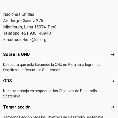
Naciones Unidas
Av. Jorge Chávez 275
Miraflores, Lima 15074, Perú
Teléfono: +51 938140948
Email:
unic-lima@un.org
Footer menu
Sobre la ONU
Sob
Descubra qué está haciendo la ONU en Perú para lograr los
Objetivos de Desarrollo Sostenible.
ODS
OD
Nuestro trabajo en respecto a los Objetivos de Desarrollo
Sostenible
Tomar acción
Tom
Tomemos acción para los Objetivos de Desarrollo Sostenible