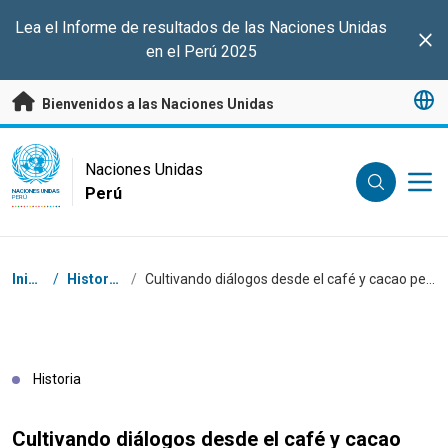
Saltar a contenido principal
Lea el Informe de resultados de las Naciones Unidas
Clo
en el Perú 2025
Bienvenidos a las Naciones Unidas
UN Logo
Naciones Unidas
Perú
NACIONES UNIDAS
PERÚ
Coordenadas dentro de la ruta de navegación
Inicio
/
Historias
/
Cultivando diálogos desde el café y cacao peruanos
Historia
Cultivando diálogos desde el café y cacao