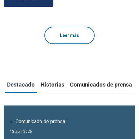
Leer más
Destacado
Historias
Comunicados de prensa
Comunicado de prensa
Comunicado de prensa
Comunicado de prensa
Publicación
Publicación
13 abril 2026
27 marzo 2026
25 marzo 2026
11 marzo 2026
29 abril 2026