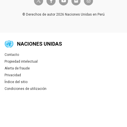
facebook-f
youtube
flickr
instagram
© Derechos de autor 2026 Naciones Unidas en Perú
NACIONES UNIDAS
Contacto
Global U.N. menu
Propiedad intelectual
Alerta de fraude
Privacidad
Índice del sitio
Condiciones de utilización