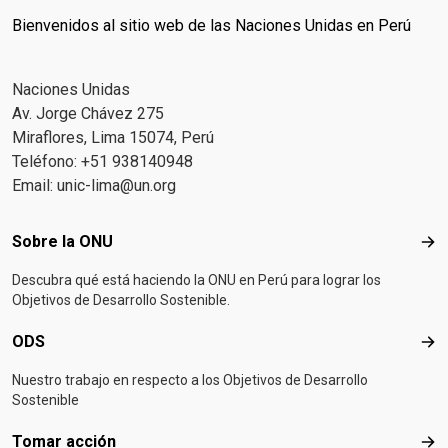
Bienvenidos al sitio web de las Naciones Unidas en Perú
Naciones Unidas
Av. Jorge Chávez 275
Miraflores, Lima 15074, Perú
Teléfono: +51 938140948
Email:
unic-lima@un.org
Footer menu
Sobre la ONU
Sob
Descubra qué está haciendo la ONU en Perú para lograr los
Objetivos de Desarrollo Sostenible.
ODS
OD
Nuestro trabajo en respecto a los Objetivos de Desarrollo
Sostenible
Tomar acción
Tom