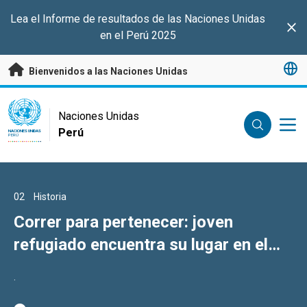
Saltar a contenido principal
Lea el Informe de resultados de las Naciones Unidas
Clo
en el Perú 2025
Bienvenidos a las Naciones Unidas
UN Logo
Naciones Unidas
Perú
NACIONES UNIDAS
PERÚ
01
02
03
Historia
Historia
Historia
Una llamada que cambia vidas:
Correr para pertenecer: joven
La misión de Gisella Godier:
cuando el voluntariado acorta
refugiado encuentra su lugar en el
transformar las infancias en Perú
distancias
Perú gracias al atletismo
.
.
30 años de experiencia, hoy al servicio de la niñez.