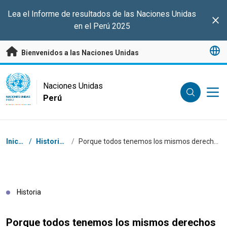
Saltar a contenido principal
Lea el Informe de resultados de las Naciones Unidas
Clo
en el Perú 2025
Bienvenidos a las Naciones Unidas
UN Logo
Naciones Unidas
Perú
NACIONES UNIDAS
PERÚ
Coordenadas dentro de la ruta de navegación
Inicio
/
Historias
/
Porque todos tenemos los mismos derechos
Historia
Porque todos tenemos los mismos derechos