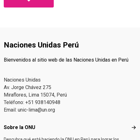
Naciones Unidas Perú
Bienvenidos al sitio web de las Naciones Unidas en Perú
Naciones Unidas
Av. Jorge Chávez 275
Miraflores, Lima 15074, Perú
Teléfono: +51 938140948
Email:
unic-lima@un.org
Footer menu
Sobre la ONU
Sob
Descubra qué está haciendo la ONU en Perú para lograr los