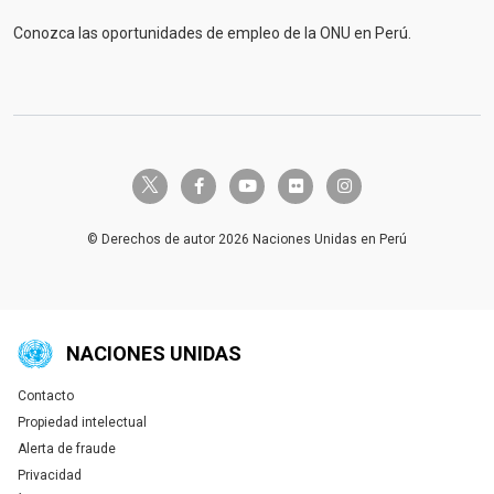
Conozca las oportunidades de empleo de la ONU en Perú.
twitter-x
facebook-f
youtube
flickr
instagram
© Derechos de autor 2026 Naciones Unidas en Perú
NACIONES UNIDAS
Contacto
Global U.N. menu
Propiedad intelectual
Alerta de fraude
Privacidad