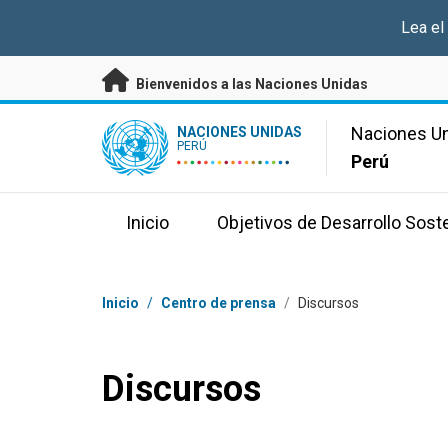
Saltar a contenido principal
Lea el
Bienvenidos a las Naciones Unidas
UN Logo
Naciones U
NACIONES UNIDAS
PERÚ
Perú
Inicio
Objetivos de Desarrollo Sost
Coordenadas dentro de la ruta de navegación
Inicio
/
Centro de prensa
/
Discursos
Discursos