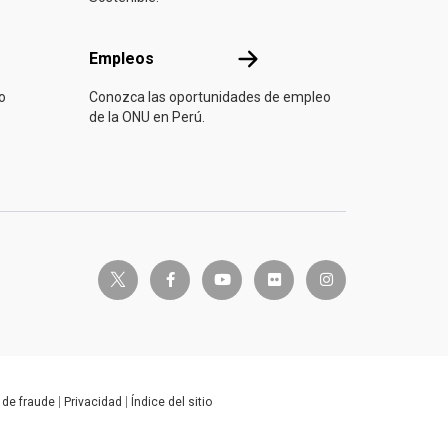
Empleos
Empleos
o
Conozca las oportunidades de empleo
de la ONU en Perú.
twitter-x
facebook-f
youtube
flickr
instagram
 de fraude
Privacidad
Índice del sitio