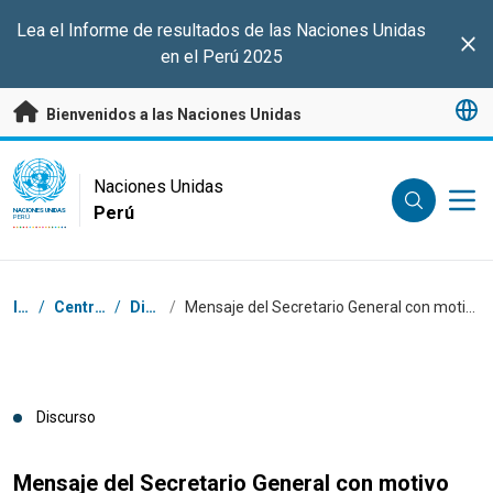
Saltar a contenido principal
Lea el Informe de resultados de las Naciones Unidas
Clo
en el Perú 2025
Bienvenidos a las Naciones Unidas
UN Logo
Naciones Unidas
Perú
NACIONES UNIDAS
PERÚ
Coordenadas dentro de la ruta de navegación
Inicio
/
Centro de prensa
/
Discursos
/
Mensaje del Secretario General con motivo del Día Mundial de Lucha contra la Desertificación y la Sequía
Discurso
Mensaje del Secretario General con motivo