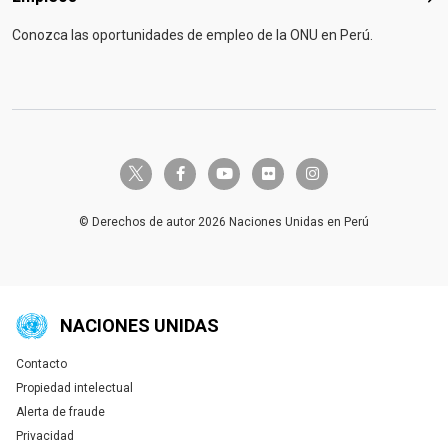
Conozca las oportunidades de empleo de la ONU en Perú.
twitter-x
facebook-f
youtube
flickr
instagram
© Derechos de autor 2026 Naciones Unidas en Perú
NACIONES UNIDAS
Contacto
Global U.N. menu
Propiedad intelectual
Alerta de fraude
Privacidad