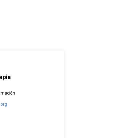
apia
ormación
.org