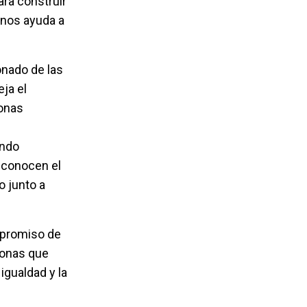
ara construir
 nos ayuda a
ionado de las
ja el
onas
ando
reconocen el
o junto a
ompromiso de
sonas que
igualdad y la