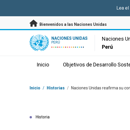
Saltar a contenido principal
Lea el
Bienvenidos a las Naciones Unidas
UN Logo
Naciones U
NACIONES UNIDAS
PERÚ
Perú
Inicio
Objetivos de Desarrollo Sost
Coordenadas dentro de la ruta de navegación
Inicio
/
Historias
/
Naciones Unidas reafirma su co
Historia