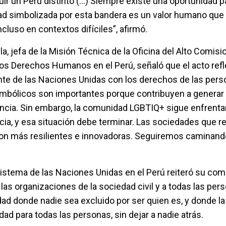
r un Perú distinto (...) Siempre existe una oportunidad p
ad simbolizada por esta bandera es un valor humano que
cluso en contextos difíciles”, afirmó.
ila, jefa de la Misión Técnica de la Oficina del Alto Comis
os Derechos Humanos en el Perú, señaló que el acto refle
 de las Naciones Unidas con los derechos de las pers
imbólicos son importantes porque contribuyen a generar
ncia. Sin embargo, la comunidad LGBTIQ+ sigue enfrent
ncia, y esa situación debe terminar. Las sociedades que 
 son más resilientes e innovadoras. Seguiremos caminand
 Sistema de las Naciones Unidas en el Perú reiteró su c
as organizaciones de la sociedad civil y a todas las per
ad donde nadie sea excluido por ser quien es, y donde la 
dad para todas las personas, sin dejar a nadie atrás.