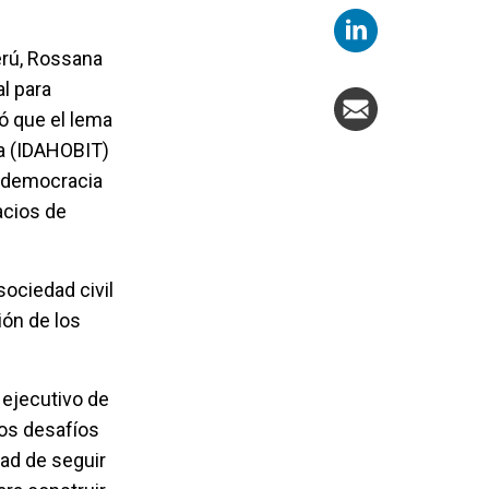
erú, Rossana
al para
ó que el lema
bia (IDAHOBIT)
a democracia
acios de
sociedad civil
ón de los
 ejecutivo de
los desafíos
dad de seguir