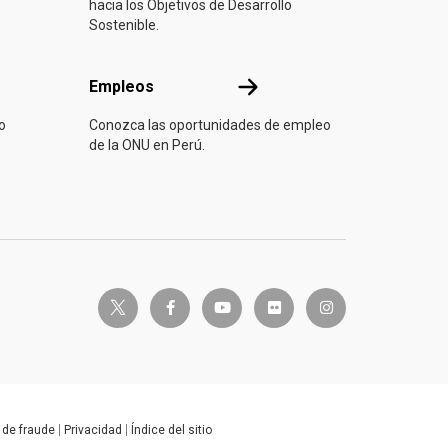
hacia los Objetivos de Desarrollo
Sostenible.
Empleos
Empleos
o
Conozca las oportunidades de empleo
de la ONU en Perú.
twitter-x
facebook-f
youtube
flickr
instagram
 de fraude
Privacidad
Índice del sitio