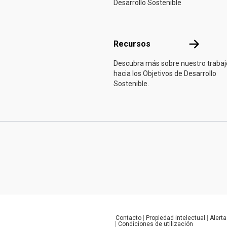
Desarrollo Sostenible
Recursos
Recursos
Descubra más sobre nuestro trabaj
hacia los Objetivos de Desarrollo
Sostenible.
Contacto
Propiedad intelectual
Alerta
Global U.N. menu
Condiciones de utilización