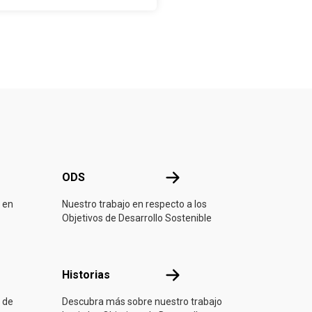
mazonía peruana (PPS)
l planeamiento
erritorial.
ONU
ODS
ODS
 en
Nuestro trabajo en respecto a los
Objetivos de Desarrollo Sostenible
ón
Historias
Historias
 de
Descubra más sobre nuestro trabajo