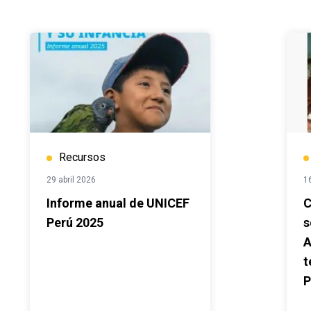
Recursos
29 abril 2026
1
Informe anual de UNICEF
C
Perú 2025
s
A
t
P
S