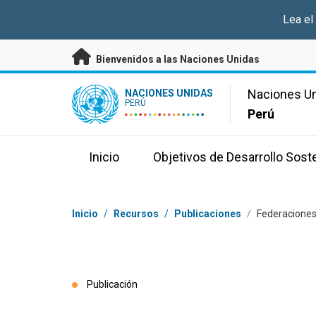
Saltar a contenido principal
Lea el
Bienvenidos a las Naciones Unidas
UN Logo
Naciones U
NACIONES UNIDAS
PERÚ
Perú
Inicio
Objetivos de Desarrollo Sost
Coordenadas dentro de la ruta de navegación
Inicio
/
Recursos
/
Publicaciones
/
Federaciones 
Publicación