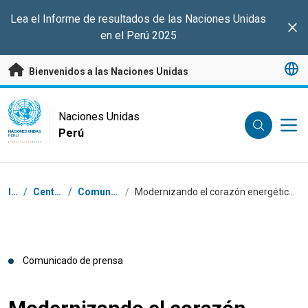
Saltar a contenido principal
Lea el Informe de resultados de las Naciones Unidas
Clo
en el Perú 2025
Bienvenidos a las Naciones Unidas
UN Logo
Naciones Unidas
Perú
NACIONES UNIDAS
PERÚ
Coordenadas dentro de la ruta de navegación
Inicio
/
Centro de prensa
/
Comunicados de prensa
/
Modernizando el corazón energético del Perú: Misión Internacional de UNOPS en el Complejo Mantaro
Comunicado de prensa