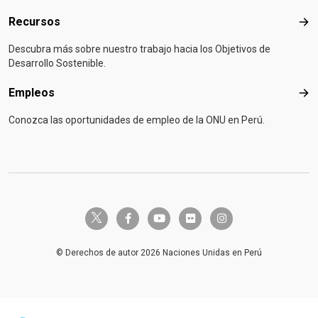
Recursos
Rec
Descubra más sobre nuestro trabajo hacia los Objetivos de
Desarrollo Sostenible.
Empleos
Emp
Conozca las oportunidades de empleo de la ONU en Perú.
twitter-x
facebook-f
youtube
flickr
instagram
© Derechos de autor 2026 Naciones Unidas en Perú