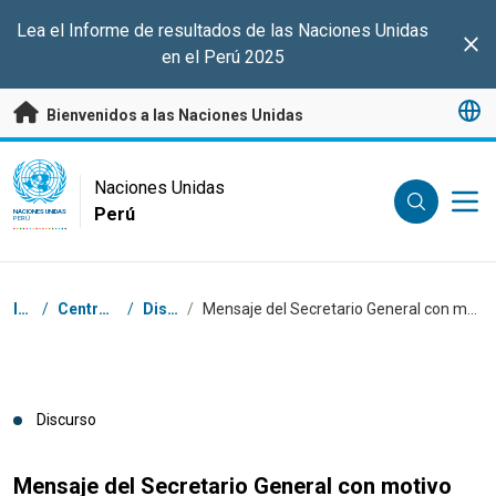
Saltar a contenido principal
Lea el Informe de resultados de las Naciones Unidas
Clo
en el Perú 2025
Bienvenidos a las Naciones Unidas
UN Logo
Naciones Unidas
Perú
NACIONES UNIDAS
PERÚ
Coordenadas dentro de la ruta de navegación
Inicio
/
Centro de prensa
/
Discursos
/
Mensaje del Secretario General con motivo del Día Internacional de la Energía Limpia
Discurso
Mensaje del Secretario General con motivo