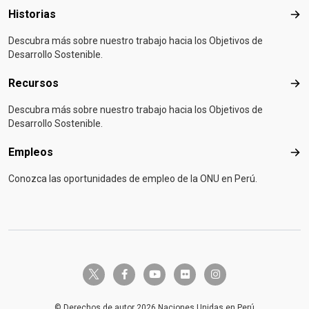
Historias
Hist
Descubra más sobre nuestro trabajo hacia los Objetivos de
Desarrollo Sostenible.
Recursos
Rec
Descubra más sobre nuestro trabajo hacia los Objetivos de
Desarrollo Sostenible.
Empleos
Emp
Conozca las oportunidades de empleo de la ONU en Perú.
twitter-x
facebook-f
youtube
flickr
instagram
© Derechos de autor 2026 Naciones Unidas en Perú