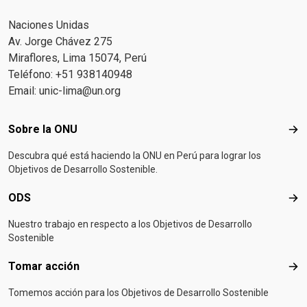
Naciones Unidas
Av. Jorge Chávez 275
Miraflores, Lima 15074, Perú
Teléfono: +51 938140948
Email:
unic-lima@un.org
Footer menu
Sobre la ONU
Sob
Descubra qué está haciendo la ONU en Perú para lograr los
Objetivos de Desarrollo Sostenible.
ODS
OD
Nuestro trabajo en respecto a los Objetivos de Desarrollo
Sostenible
Tomar acción
Tom
Tomemos acción para los Objetivos de Desarrollo Sostenible